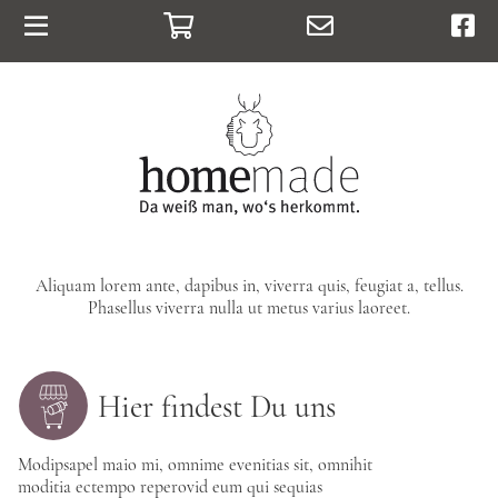
Warenkorb
E-Mail
Face
Home
Online-Hofladen
Über uns
Vor Ort
Aktuelles & Kontakt
Aliquam lorem ante, dapibus in, viverra quis, feugiat a, tellus.
Phasellus viverra nulla ut metus varius laoreet.
Hier findest Du uns
Modipsapel maio mi, omnime evenitias sit, omnihit
moditia ectempo reperovid eum qui sequias