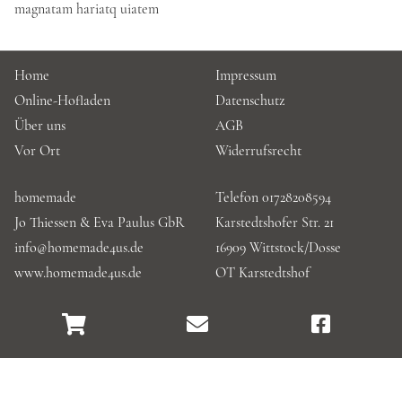
magnatam hariatq uiatem
Home
Impressum
Online-Hofladen
Datenschutz
Über uns
AGB
Vor Ort
Widerrufsrecht
homemade
Telefon 01728208594
Jo Thiessen & Eva Paulus GbR
Karstedtshofer Str. 21
info@homemade4us.de
16909 Wittstock/Dosse
www.homemade4us.de
OT Karstedtshof
Shop
E-
Facebook
Mail