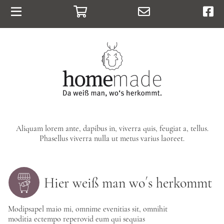
Warenkorb
E-Mail
Face
Home
Online-Hofladen
Über uns
Vor Ort
Aktuelles & Kontakt
Aliquam lorem ante, dapibus in, viverra quis, feugiat a, tellus.
Phasellus viverra nulla ut metus varius laoreet.
Hier weiß man wo´s herkommt
Modipsapel maio mi, omnime evenitias sit, omnihit
moditia ectempo reperovid eum qui sequias