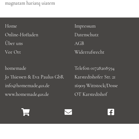
magnatam hariatq uiatem
Home
Impressum
Online-Hofladen
Datenschutz
Über uns
AGB
Vor Ort
Widerrufsrecht
homemade
Telefon 01728208594
Jo Thiessen & Eva Paulus GbR
Karstedtshofer Str. 21
info@homemade4us.de
16909 Wittstock/Dosse
www.homemade4us.de
OT Karstedtshof
Shop
E-
Facebook
Mail